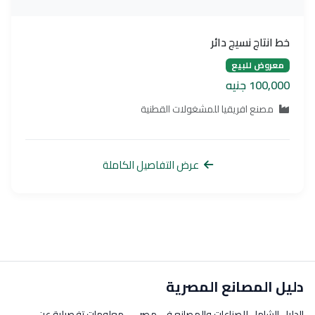
خط انتاج نسيج دائر
معروض للبيع
100,000 جنيه
مصنع افريقيا للمشغولات القطنية
عرض التفاصيل الكاملة
دليل المصانع المصرية
الدليل الشامل للصناعات والمصانع في مصر — معلومات تفصيلية عن