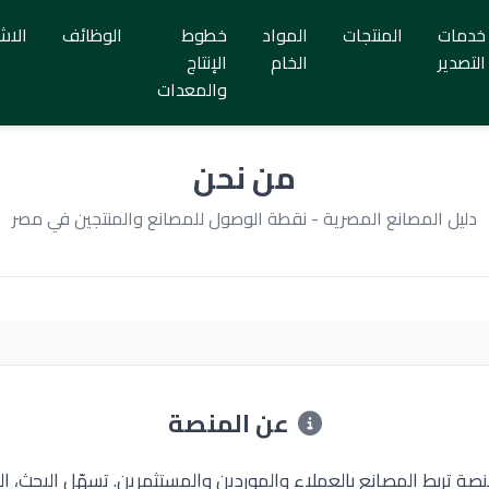
خدمات
المنتجات
المواد
خطوط
الوظائف
الاش
التصدير
الخام
الإنتاج
والمعدات
من نحن
دليل المصانع المصرية - نقطة الوصول للمصانع والمنتجين في مصر
عن المنصة
نصة تربط المصانع بالعملاء والموردين والمستثمرين. تسهّل البحث، ا