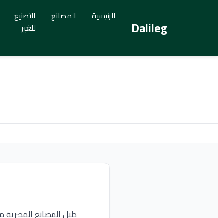
الرئيسية
المصانع
التصنيع
Dalileg
للغير
دليل المصانع المصرية م