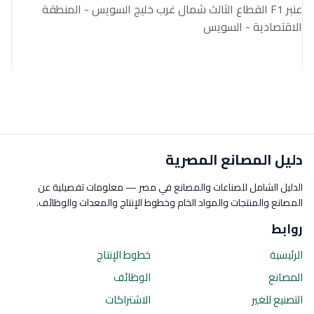
عنبر F1 القطاع الثالث شمال غرب خليج السويس - المنطقة
الاقتصادية - السويس
دليل المصانع المصرية
الدليل الشامل للصناعات والمصانع في مصر — معلومات تفصيلية عن
المصانع والمنتجات والمواد الخام وخطوط الإنتاج والمعدات والوظائف.
روابط
الرئيسية
خطوط الإنتاج
المصانع
الوظائف
التصنيع للغير
الاشتراكات