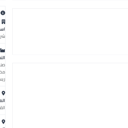
ب
اسم
شرك
الن
مخت
ريس
الم
الق