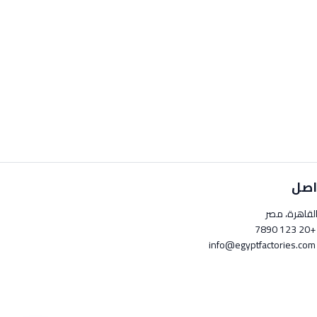
اصل
لقاهرة، مصر
+20 123 789
info@egyptfactori