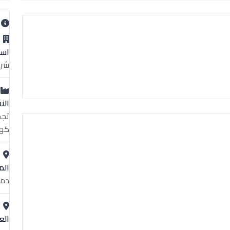
ب
اسم
شرك
الن
تجم
كهر
الم
دمي
الع