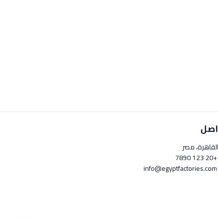
اصل
لقاهرة، مصر
+20 123 789
info@egyptfactori