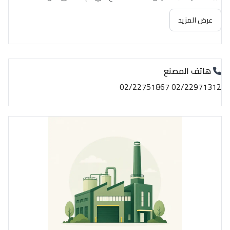
عرض المزيد
هاتف المصنع
02/22971312 02/22751867