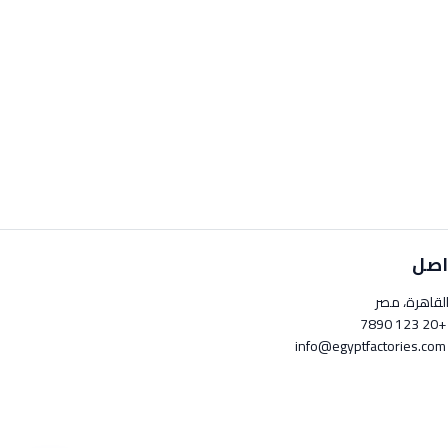
اصل
لقاهرة، مصر
+20 123 789
info@egyptfactori