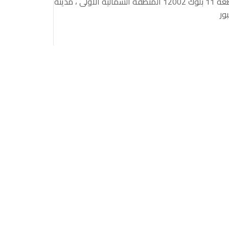
قطعة 11 بلوك 12002 المنطقة الشمالية الاولى ، مدينة
بور