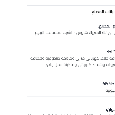
يانات المصنع
 المصنع:
اى تك الكتريك هاوس - اشرف محمد عبد الرحيم
شاط:
عة خلاط كهربائى منزلى ومروحة صندوقية وقطاعة
وات وشفاط كهربائى وماكينة عمل زبادى
حافظة:
ليوبية
نوان: