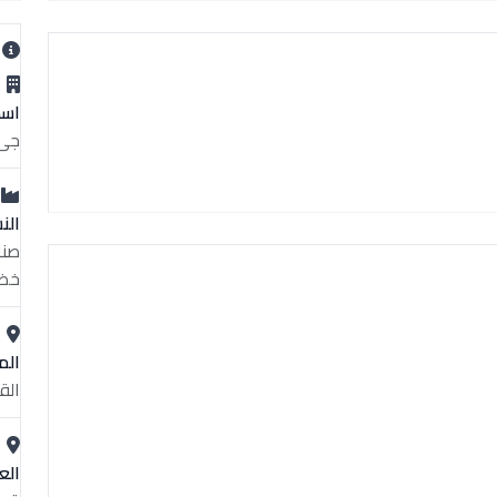
ب
اسم
جى 
الن
صنا
خضر
الم
الق
الع