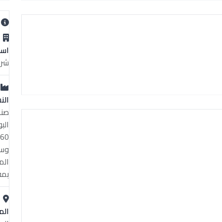
ب
اسم
شرك
الن
صنا
الم
بمق
الم