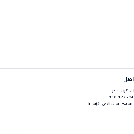
اصل
لقاهرة، مصر
+20 123 789
info@egyptfactori