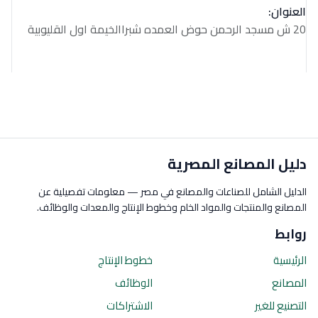
العنوان:
20 ش مسجد الرحمن حوض العمده شبراالخيمة اول القليوبية
دليل المصانع المصرية
الدليل الشامل للصناعات والمصانع في مصر — معلومات تفصيلية عن
المصانع والمنتجات والمواد الخام وخطوط الإنتاج والمعدات والوظائف.
روابط
الرئيسية
خطوط الإنتاج
المصانع
الوظائف
التصنيع للغير
الاشتراكات