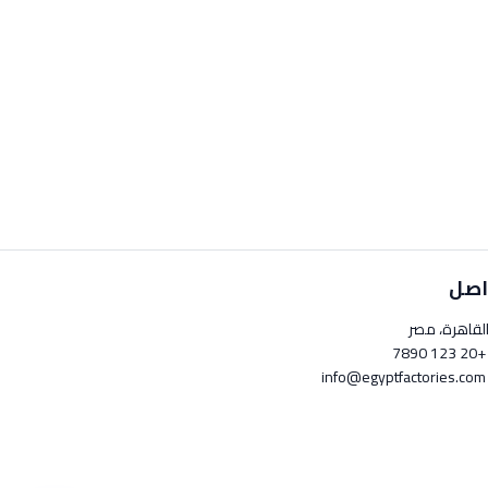
اصل
لقاهرة، مصر
+20 123 789
info@egyptfactori