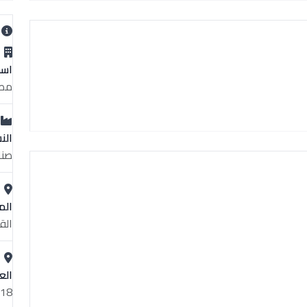
ب
اسم
مصنع ال
الن
صنا
الم
الق
الع
19،18 نموذج أ مجمع ال