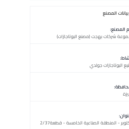
يانات المصنع
 المصنع:
وعة شركات بهجت (مصنع البوتاجازات)
شاط:
يع البوتاجازات جولدي
حافظة:
يزة
نوان: