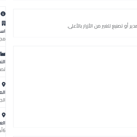
ب
و تصنيع للغير من الأزرار بالأعلى.
اسم
مجم
الن
تصن
الم
الج
الع
6أكتوبر - المنطقة الصناعية الخامسة - قطعة2/37