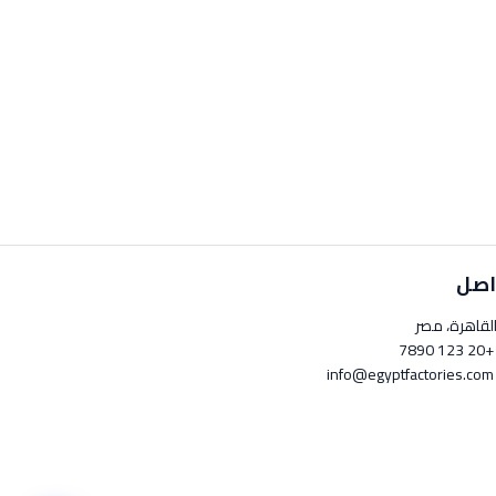
اصل
لقاهرة، مصر
+20 123 789
info@egyptfactori