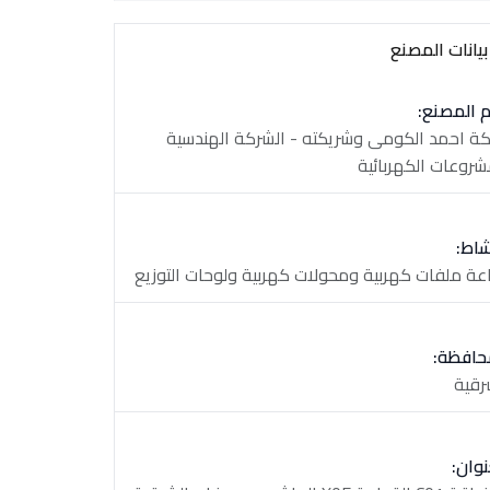
يانات المصنع
 المصنع:
ة احمد الكومى وشريكته - الشركة الهندسية
شروعات الكهربائية
شاط:
عة ملفات كهربية ومحولات كهربية ولوحات التوزيع
حافظة:
رقية
نوان: