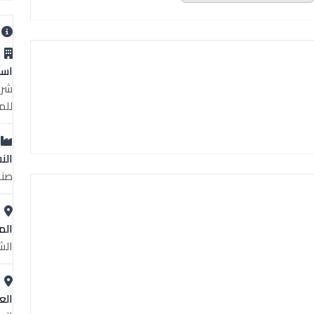
ب
اسم
شرك
للم
الن
صنا
الم
الش
الع