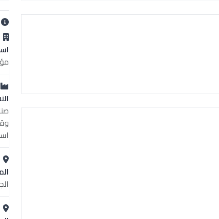
ب
اسم
مؤس
الن
صنا
وقا
اسب
الم
الج