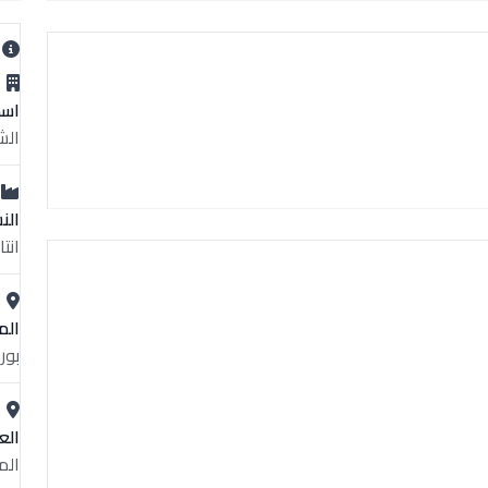
ب
اسم
الش
الن
انت
الم
بور
الع
الم