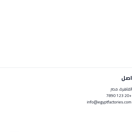
اصل
لقاهرة، مصر
+20 123 789
info@egyptfactori