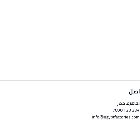
اصل
لقاهرة، مصر
+20 123 789
info@egyptfactori