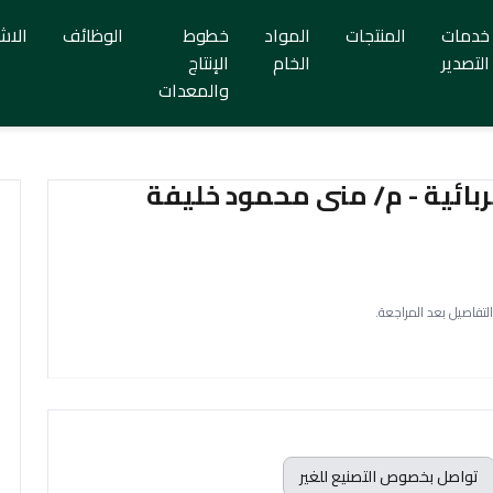
خدمات
المنتجات
المواد
خطوط
الوظائف
الاش
التصدير
الخام
الإنتاج
والمعدات
بائية - م/ منى محمود خليفة
التفاصيل بعد المراجعة.
تواصل بخصوص التصنيع للغير