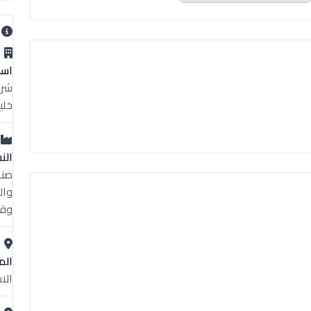
ب
اسم
شرك
خلي
الن
صنا
وال
وقا
الم
الا