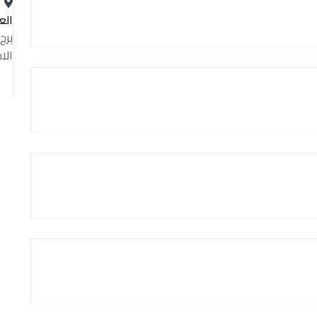
الع
الا