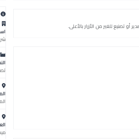
ب
و تصنيع للغير من الأزرار بالأعلى.
اسم
شرك
الن
تصن
الم
الم
الع
ميت