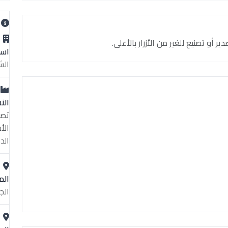
ب
و تصنيع للغير من الأزرار بالأعلى.
اسم
الش
الن
تصن
الأ
الد
الم
الج