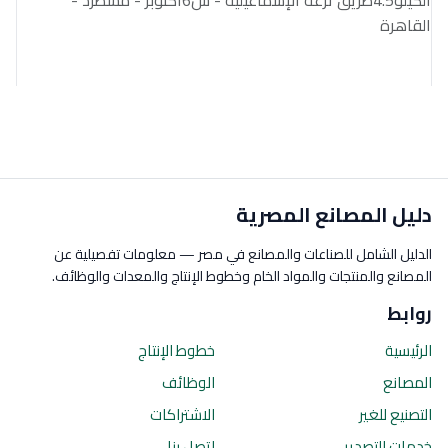
الكيلو4.5طريق ترعة الإسماعيلية - ش6أكتوبر - مسطرد -
القاهرة
دليل المصانع المصرية
الدليل الشامل للصناعات والمصانع في مصر — معلومات تفصيلية عن
المصانع والمنتجات والمواد الخام وخطوط الإنتاج والمعدات والوظائف.
روابط
الرئيسية
خطوط الإنتاج
المصانع
الوظائف
التصنيع للغير
الاشتراكات
خدمات التصدير
اتصل بنا