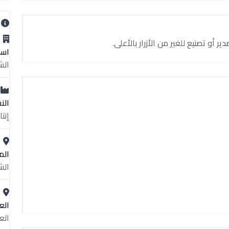
ب
و تصنيع للغير من الأزرار بالأعلى.
اسم
الش
الن
إنت
الم
الش
الع
الع