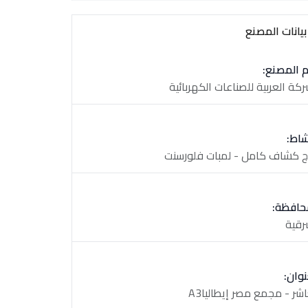
يانات المصنع
 المصنع:
ركة العربية للصناعات الكهربائية
شاط:
اج كشاف كامل - لمبات فلورسنت
حافظة:
رقية
نوان:
اشر - مجمع مصر إيطالياA3