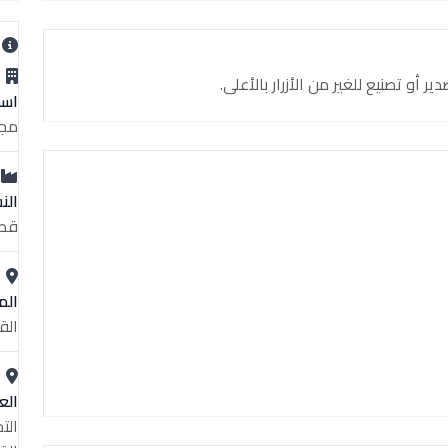
ب
و تصنيع للغير من الأزرار بالأعلى.
اسم
مجم
الن
قطا
الم
الق
الع