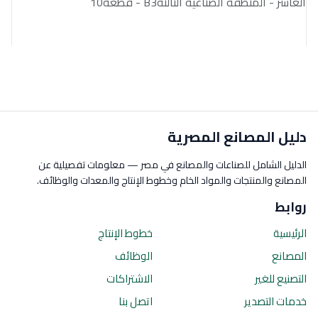
العاشر - المنطقة الصناعية الثالثةB3 - قطعة10
دليل المصانع المصرية
الدليل الشامل للصناعات والمصانع في مصر — معلومات تفصيلية عن
المصانع والمنتجات والمواد الخام وخطوط الإنتاج والمعدات والوظائف.
روابط
الرئيسية
خطوط الإنتاج
المصانع
الوظائف
التصنيع للغير
الاشتراكات
خدمات التصدير
اتصل بنا