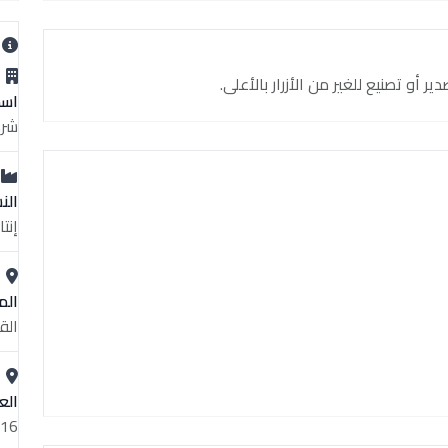
ب
و تصنيع للغير من الأزرار بالأعلى.
اسم
شرك
الن
إنت
الم
الق
الع
16ش لطفي - من س الخليفة المأمون - القاهرة