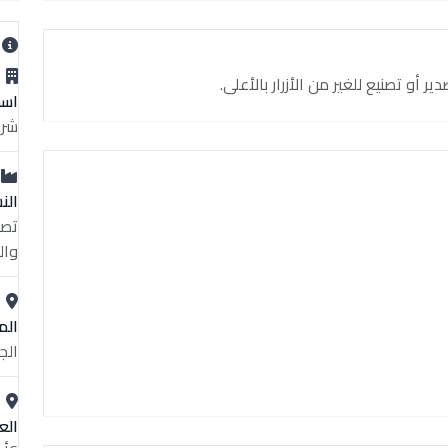
ب
و تصنيع للغير من الأزرار بالأعلى.
اسم
شرك
الن
تصن
وال
الم
الج
الع